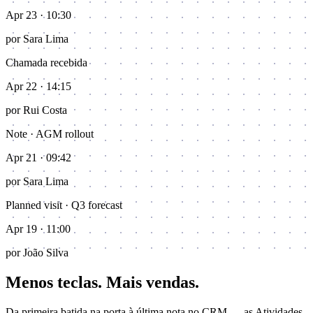
Apr 23 · 10:30
por
Sara Lima
Chamada recebida
Apr 22 · 14:15
por
Rui Costa
Note · AGM rollout
Apr 21 · 09:42
por
Sara Lima
Planned visit · Q3 forecast
Apr 19 · 11:00
por
João Silva
Menos teclas. Mais vendas.
Da primeira batida na porta à última nota no CRM — as Atividades