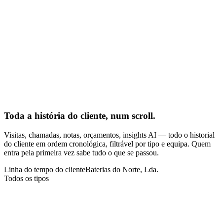
Follow-up necessário
Destinatários
Toda a história do cliente, num scroll.
Visitas, chamadas, notas, orçamentos, insights AI — todo o historial
do cliente em ordem cronológica, filtrável por tipo e equipa. Quem
entra pela primeira vez sabe tudo o que se passou.
Linha do tempo do cliente
Baterias do Norte, Lda.
Todos os tipos
Visita
Formulário
GPS
23 abr · 10:30