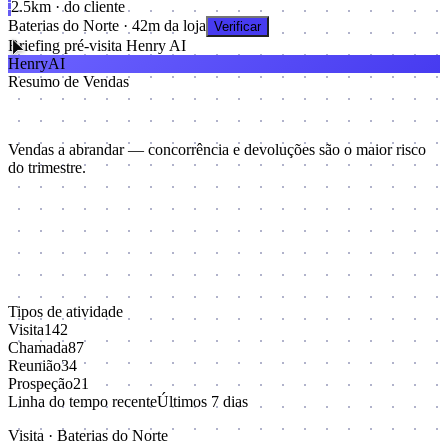
2.5km · do cliente
Baterias do Norte · 42m da loja
Verificar
Briefing pré-visita
Henry AI
Henry
AI
Resumo de Vendas
|
Vendas a abrandar — concorrência e devoluções são o maior risco
do trimestre.
Tipos de atividade
Visita
142
Chamada
87
Reunião
34
Prospeção
21
Linha do tempo recente
Últimos 7 dias
Visita · Baterias do Norte