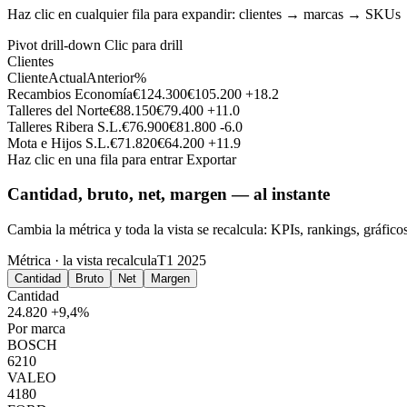
Haz clic en cualquier fila para expandir: clientes → marcas → SKUs →
Pivot drill-down
Clic para drill
Clientes
Cliente
Actual
Anterior
%
Recambios Economía
€124.300
€105.200
+18.2
Talleres del Norte
€88.150
€79.400
+11.0
Talleres Ribera S.L.
€76.900
€81.800
-6.0
Mota e Hijos S.L.
€71.820
€64.200
+11.9
Haz clic en una fila para entrar
Exportar
Cantidad, bruto, net, margen — al instante
Cambia la métrica y toda la vista se recalcula: KPIs, rankings, gráficos y
Métrica · la vista recalcula
T1 2025
Cantidad
Bruto
Net
Margen
Cantidad
24.820
+9,4%
Por marca
BOSCH
6210
VALEO
4180