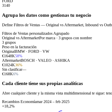
FORD
3140
Agrupa los datos como gestionas tu negocio
Define Filtros de Ventas — Original vs Aftermarket, Inbound vs Out
Filtros de Ventas personalizados
Agrupado
Original vs Aftermarket
Por marca · 3 grupos con nombre
3 grupos
Peso en la facturación
Original
BMW · FORD · VW
€1648K
58%
Aftermarket
BOSCH · VALEO · ASHIKA
€1024K
36%
Sin clasificar
—
€168K
6%
Cada cliente tiene sus propias analíticas
Abre cualquier cliente y la misma vista multidimensional te sigue: t
Recambios Economía
mar 2024 – feb 2025
+18,2%