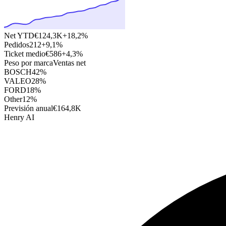
Net YTD
€124,3K
+18,2%
Pedidos
212
+9,1%
Ticket medio
€586
+4,3%
Peso por marca
Ventas net
BOSCH
42%
VALEO
28%
FORD
18%
Other
12%
Previsión anual
€164,8K
Henry AI