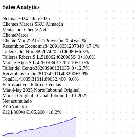
Sales Analytics
Net
mar 2024 – feb 2025
Clientes
Marcas
SKU
Almacén
Ventas por Cliente
Net
Cliente
Marca
Cliente
Mar 25
Abr 25
Previsión
2024
Var. %
Recambios Economía
8420
9180
3120
7840
+17.1%
Talleres del Norte
6920
7420
2510
6980
+6.3%
Talleres Ribera S.L.
5180
6240
2090
5640
+10.6%
Mota e Hijos S.L.
4260
5060
1720
5110
−1.0%
Taller del Centro
3820
3990
1310
3540
+12.7%
Recambios Lucio
2810
3420
1140
3290
+3.9%
Total
31.410
35.310
11.890
32.400
+9.0%
Filtros activos
Filtro de Ventas
Mar–May 2025
Norte
Inbound
Original
Marca: Original · Canal: Inbound · T1 2025
Net acumulado
Año
Anterior
€124,300
vs €105,200
+18,2%