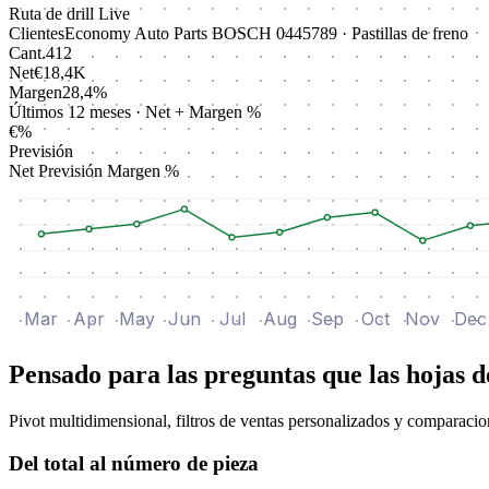
Ruta de drill
Live
Clientes
Economy Auto Parts
BOSCH
0445789 · Pastillas de freno
Cant.
412
Net
€18,4K
Margen
28,4%
Últimos 12 meses · Net + Margen %
€
%
Previsión
Net
Previsión
Margen %
Mar
Apr
May
Jun
Jul
Aug
Sep
Oct
Nov
Dec
Pensado para las preguntas que las hojas d
Pivot multidimensional, filtros de ventas personalizados y comparacio
Del total al número de pieza